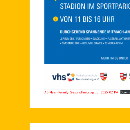
A5-Flyer-Family-Gesundheitstag_Jul_2025_02_PA
Down