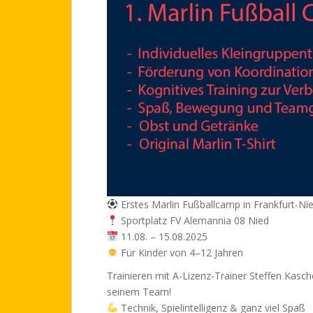
Erstes Marlin Fußballcamp in Frankfurt-Nie
Sportplatz FV Alemannia 08 Nied
11.08. – 15.08.2025
Für Kinder von 4–12 Jahren
Trainieren mit A-Lizenz-Trainer Steffen Kasch
seinem Team!
Technik, Spielintelligenz & ganz viel Spaß