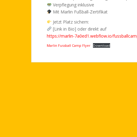
Verpflegung inklusive
Mit Marlin Fußball-Zertifikat
Jetzt Platz sichern:
[Link in Bio] oder direkt auf
https://marlin-7a0ed1.webflow.io/fussballca
Marlin Fussball Camp Flyer
Download