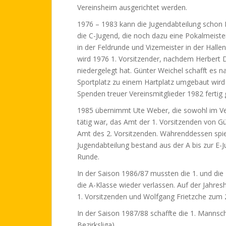
Vereinsheim ausgerichtet werden.
1976 – 1983 kann die Jugendabteilung schon E
die C-Jugend, die noch dazu eine Pokalmeiste
in der Feldrunde und Vizemeister in der Halle
wird 1976 1. Vorsitzender, nachdem Herbert 
niedergelegt hat. Günter Weichel schafft es n
Sportplatz zu einem Hartplatz umgebaut wird u
Spenden treuer Vereinsmitglieder 1982 fertig g
1985 übernimmt Ute Weber, die sowohl im Ve
tätig war, das Amt der 1. Vorsitzenden von 
Amt des 2. Vorsitzenden. Währenddessen spiel
Jugendabteilung bestand aus der A bis zur E-J
Runde.
In der Saison 1986/87 mussten die 1. und die 
die A-Klasse wieder verlassen. Auf der Jah
1. Vorsitzenden und Wolfgang Frietzche zum 2
In der Saison 1987/88 schaffte die 1. Mannsch
Bezirksliga).