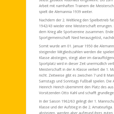
Arbeit mit namhaften Trainern die Meisterschaf
spielt die Alemannia 1939 weiter.
Nachdem der 2. Weltkrieg den Spielbetrieb fas
1942/43 wieder eine Meisterschaft errungen. 
dem Krieg alle Sportvereine zusammen. Ende 
Sportgemeinschaft Nied herausgelöst, nachd
Somit wurde am 01. Januar 1950 die Alemanni
steigender Mitgliedszahlen werden die spieler
Klasse absteigen, steigt aber im darauffolgen
Sportplatz wird in dieser Zeit unermüdlich ve
Meisterschaft in der A-Klasse verliert die 1. 
nicht. Zeitweise gibt es zwischen 7 und 8 Man
Samstags und Sonntags Fußball spielen. Die A-
Heinrich Heirich übernimmt den Platz des au
Vorsitzenden Otto Kahl und schafft grundleg
In der Saison 1962/63 gelingt der 1. Mannscha
Klasse und der Aufstieg in die 2. Amateurliga
absteigen, werden aber aufgrund ihres guten