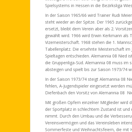
Spielsystems in Hessen in die Bezirksliga Wie
In der Saison 1965/66 wird Trainer Rudi Meie
steht wieder an der Spitze. Der 1965 zurückge
ersetzt, bleibt dem Verein aber als 2. Vorsitz
gewählt wird. 1966 wird Erwin Kerkmann als Tr
Vizemeisterschaft. 1968 stehen die 1. Manns
Tabellenplatz. Die ersehnte Meisterschaft im 
Spieltagen entschieden. Alemannia 08 Nied ist
die Gruppenliga-Süd. Alemannia 08 muss im s
absteigen und spielt bis zur Saison 1973/74 w
In der Saison 1973/74 steigt Alemannia 08 Nie
fehlen, A-Jugendspieler eingesetzt werden m
Diefenbach den Vorsitz von Alemannia 08 
Mit großen Opfern einzelner Mitglieder wird 
der Sportplatz in schlechtem Zustand ist und d
nimmt. Durch den Umbau und die Verbesserun
Vereinsvermögen und das Vereinsleben intensi
Sommerfeste und Weihnachtsfeiern, die mit Hi