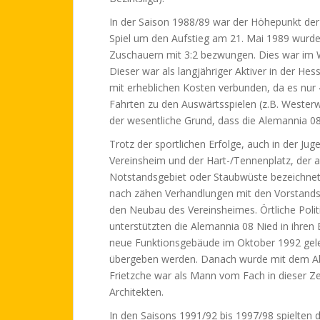
In der Saison 1988/89 war der Höhepunkt der 
Spiel um den Aufstieg am 21. Mai 1989 wurde
Zuschauern mit 3:2 bezwungen. Dies war im We
Dieser war als langjähriger Aktiver in der He
mit erheblichen Kosten verbunden, da es nur
Fahrten zu den Auswärtsspielen (z.B. Westerw
der wesentliche Grund, dass die Alemannia 08 
Trotz der sportlichen Erfolge, auch in der Ju
Vereinsheim und der Hart-/Tennenplatz, der 
Notstandsgebiet oder Staubwüste bezeichnet w
nach zähen Verhandlungen mit den Vorstandsm
den Neubau des Vereinsheimes. Örtliche Politi
unterstützten die Alemannia 08 Nied in ihre
neue Funktionsgebäude im Oktober 1992 gel
übergeben werden. Danach wurde mit dem Abb
Frietzche war als Mann vom Fach in dieser Ze
Architekten.
In den Saisons 1991/92 bis 1997/98 spielten 