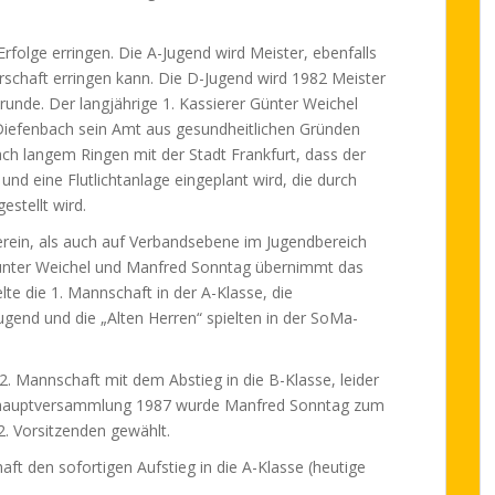
rfolge erringen. Die A-Jugend wird Meister, ebenfalls
rschaft erringen kann. Die D-Jugend wird 1982 Meister
nrunde. Der langjährige 1. Kassierer Günter Weichel
Diefenbach sein Amt aus gesundheitlichen Gründen
ach langem Ringen mit der Stadt Frankfurt, dass der
nd eine Flutlichtanlage eingeplant wird, die durch
estellt wird.
rein, als auch auf Verbandsebene im Jugendbereich
Günter Weichel und Manfred Sonntag übernimmt das
te die 1. Mannschaft in der A-Klasse, die
ugend und die „Alten Herren“ spielten in der SoMa-
2. Mannschaft mit dem Abstieg in die B-Klasse, leider
reshauptversammlung 1987 wurde Manfred Sonntag zum
. Vorsitzenden gewählt.
aft den sofortigen Aufstieg in die A-Klasse (heutige