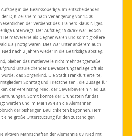
Aufstieg in die Bezirksoberliga. Im entscheidenden
 der DJK Zeilsheim nach Verlängerung vor 1.500
sentlichen der Verdienst des Trainers Klaus Nilges.
ssenliga unterwegs. Der Aufstieg 1988/89 war jedoch
 4 Heimatvereine als Gegner waren und somit größere
ald u.a.) nötig waren. Dies war unter anderem auch
Nied nach 2 Jahren wieder in die Bezirksliga abstieg.
gend, blieben das mittlerweile nicht mehr zeitgemäße
aufgrund unzureichender Bewässerungsanlage oft als
urde, das Sorgenkind. Die Stadt Frankfurt erteilte,
itgliedern Sonntag und Frietzche sen., die Zusage für
ker, der Vereinsring Nied, der Gewerbeverein Nied u.a.
n Bemühungen. Somit konnte der Grundstein für das
egt werden und im Mai 1994 an die Alemannen
ruch der bisherigen Baulichkeiten begonnen. Herr
it eine große Unterstützung für den zuständigen
die aktiven Mannschaften der Alemannia 08 Nied mit