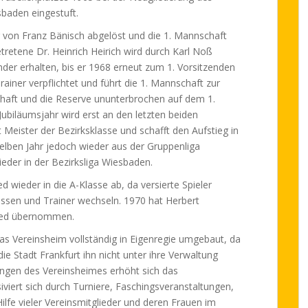
sbaden eingestuft.
r von Franz Bänisch abgelöst und die 1. Mannschaft
tretene Dr. Heinrich Heirich wird durch Karl Noß
ender erhalten, bis er 1968 erneut zum 1. Vorsitzenden
ainer verpflichtet und führt die 1. Mannschaft zur
chaft und die Reserve ununterbrochen auf dem 1.
Jubiläumsjahr wird erst an den letzten beiden
 Meister der Bezirksklasse und schafft den Aufstieg in
elben Jahr jedoch wieder aus der Gruppenliga
ieder in der Bezirksliga Wiesbaden.
d wieder in die A-Klasse ab, da versierte Spieler
üssen und Trainer wechseln. 1970 hat Herbert
Nied übernommen.
das Vereinsheim vollständig in Eigenregie umgebaut, da
ie Stadt Frankfurt ihn nicht unter ihre Verwaltung
gen des Vereinsheimes erhöht sich das
viert sich durch Turniere, Faschingsveranstaltungen,
lfe vieler Vereinsmitglieder und deren Frauen im