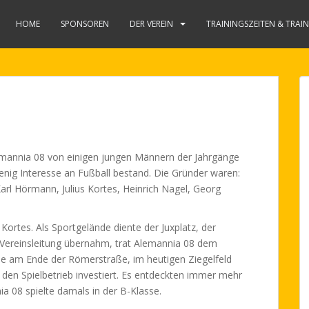
HOME
SPONSOREN
DER VEREIN
TRAININGSZEITEN & TRAI
emannia 08 von einigen jungen Männern der Jahrgänge
wenig Interesse an Fußball bestand. Die Gründer waren:
 Karl Hörmann, Julius Kortes, Heinrich Nagel, Georg
ortes. Als Sportgelände diente der Juxplatz, der
ie Vereinsleitung übernahm, trat Alemannia 08 dem
e am Ende der Römerstraße, im heutigen Ziegelfeld
 den Spielbetrieb investiert. Es entdeckten immer mehr
ia 08 spielte damals in der B-Klasse.