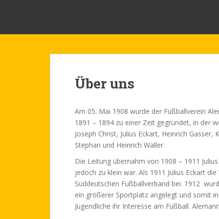
S
FV Alemannia 08 Nied e.V.
k
i
p
t
o
m
Über uns
a
i
n
Am 05. Mai 1908 wurde der Fußballverein Al
c
1891 – 1894 zu einer Zeit gegründet, in der 
o
Joseph Christ, Julius Eckart, Heinrich Gasser,
n
Stephan und Heinrich Waller.
t
Die Leitung übernahm von 1908 – 1911 Julius K
e
jedoch zu klein war. Als 1911 Julius Eckart d
n
Süddeutschen Fußballverband bei. 1912 wurd
t
ein größerer Sportplatz angelegt und somit in
Jugendliche ihr Interesse am Fußball. Alemann