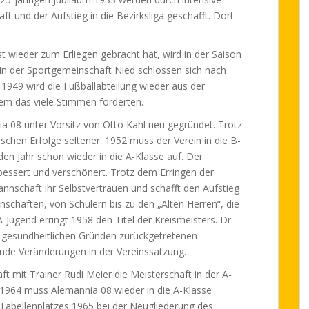
t und der Aufstieg in die Bezirksliga geschafft. Dort
t wieder zum Erliegen gebracht hat, wird in der Saison
In der Sportgemeinschaft Nied schlossen sich nach
1949 wird die Fußballabteilung wieder aus der
em das viele Stimmen forderten.
a 08 unter Vorsitz von Otto Kahl neu gegründet. Trotz
ischen Erfolge seltener. 1952 muss der Verein in die B-
den Jahr schon wieder in die A-Klasse auf. Der
rbessert und verschönert. Trotz dem Erringen der
Mannschaft ihr Selbstvertrauen und schafft den Aufstieg
nschaften, von Schülern bis zu den „Alten Herren“, die
Jugend erringt 1958 den Titel der Kreismeisters. Dr.
s gesundheitlichen Gründen zurückgetretenen
ende Veränderungen in der Vereinssatzung.
ft mit Trainer Rudi Meier die Meisterschaft in der A-
. 1964 muss Alemannia 08 wieder in die A-Klasse
 Tabellenplatzes 1965 bei der Neugliederung des