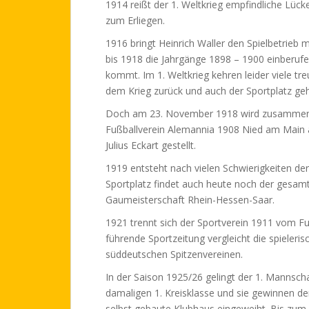
1914 reißt der 1. Weltkrieg empfindliche Lück
zum Erliegen.
1916 bringt Heinrich Waller den Spielbetrieb 
bis 1918 die Jahrgänge 1898 – 1900 einberufe
kommt. Im 1. Weltkrieg kehren leider viele tr
dem Krieg zurück und auch der Sportplatz geh
Doch am 23. November 1918 wird zusammen 
Fußballverein Alemannia 1908 Nied am Main 
Julius Eckart gestellt.
1919 entsteht nach vielen Schwierigkeiten de
Sportplatz findet auch heute noch der gesamte
Gaumeisterschaft Rhein-Hessen-Saar.
1921 trennt sich der Sportverein 1911 vom F
führende Sportzeitung vergleicht die spieleri
süddeutschen Spitzenvereinen.
In der Saison 1925/26 gelingt der 1. Mannscha
damaligen 1. Kreisklasse und sie gewinnen de
selbst gebaute Klubhaus eingeweiht. Bis zum 