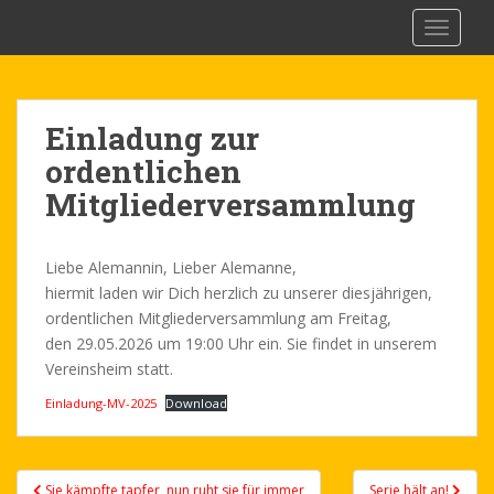
S
FV Alemannia 08 Nied e.V.
TOGGLE
k
i
p
t
Einladung zur
o
ordentlichen
m
a
Mitgliederversammlung
i
n
c
Liebe Alemannin, Lieber Alemanne,
o
hiermit laden wir Dich herzlich zu unserer diesjährigen,
n
ordentlichen Mitgliederversammlung am Freitag,
t
den 29.05.2026 um 19:00 Uhr ein. Sie findet in unserem
e
Vereinsheim statt.
n
Einladung-MV-2025
Download
t
Post
Sie kämpfte tapfer, nun ruht sie für immer
Serie hält an!