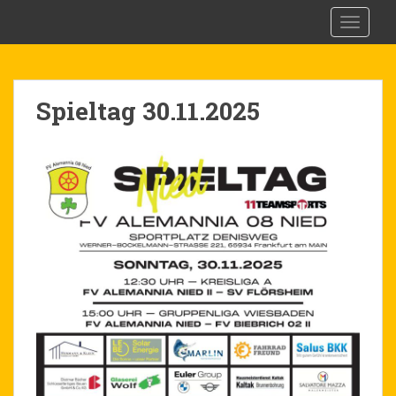
S
FV Alemannia 08 Nied e.V.
TOGGLE
k
i
p
t
Spieltag 30.11.2025
o
m
a
i
n
c
o
n
t
e
n
t