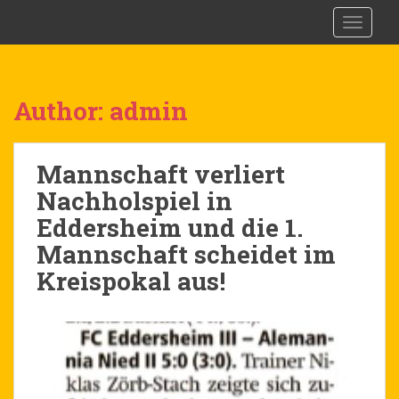
S
FV Alemannia 08 Nied e.V.
TOGGLE
k
i
p
t
Author:
admin
o
m
a
Mannschaft verliert
i
Nachholspiel in
n
c
Eddersheim und die 1.
o
Mannschaft scheidet im
n
Kreispokal aus!
t
e
n
t